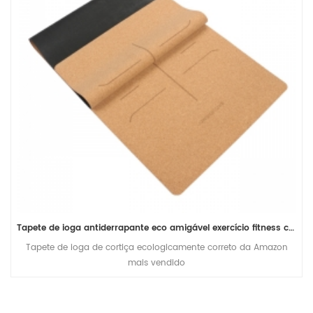
Tapete de ioga antiderrapante eco amigável exercício fitness cortiça atacado
Tapete de ioga de cortiça ecologicamente correto da Amazon
mais vendido