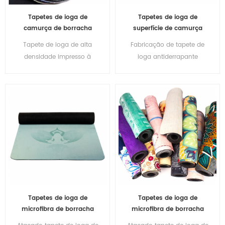
Tapetes de ioga de
Tapetes de ioga de
camurça de borracha
superfície de camurça
natural colorida
com estabilidade de
Tapete de ioga de alta
Fabricação de tapete de
impressão em cores de
densidade impresso à
ioga antiderrapante
alta qualidade
prova d'água de camurça
impresso em camurça
de borracha
com etiquetas
Tapetes de ioga de
Tapetes de ioga de
microfibra de borracha
microfibra de borracha
natural e camurça
natural e camurça