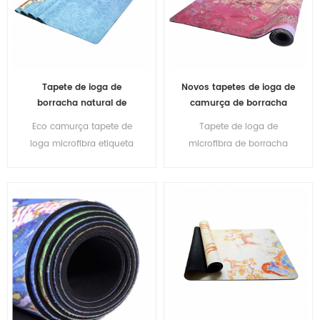
Tapete de ioga de
Novos tapetes de ioga de
borracha natural de
camurça de borracha
camurça atacado para
natural marca própria
Eco camurça tapete de
Tapete de ioga de
importadores
fitness
ioga microfibra etiqueta
microfibra de borracha
personalizada
natural impresso
personalizado
ecologicamente correto