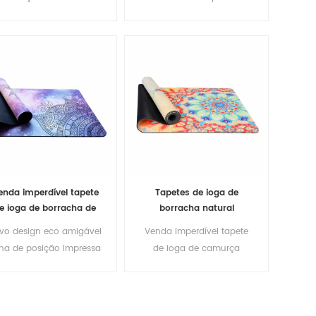
de borracha natural
natural impressos
personalizado à prova
cologicamente corretos
d'água de camurça de
borracha
enda imperdível tapete
Tapetes de ioga de
e ioga de borracha de
borracha natural
murça tapetes de ioga
imprimíveis
vo design eco amigável
Venda imperdível tapete
eco impressão
ecologicamente corretos
nha de posição impressa
de ioga de camurça
personalizada
com tecido de camurça
personalizada macio
antiderrapante
tiderrapante tapetes de
ecologicamente correto
ioga
de alta qualidade