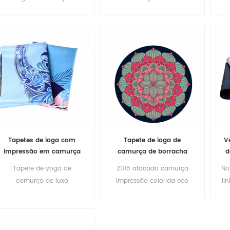
borracha natural
densidade impresso
personalizado de
e
borracha
Tapetes de ioga com
Tapete de ioga de
V
impressão em camurça
camurça de borracha
d
em cores naturais de
natural com impressão
ca
Tapete de yoga de
2018 atacado camurça
No
borracha natural
personalizada em
camurça de luxo
impressão colorida eco
li
camurça
ecológico tapete de yoga
tapete de ioga com
de borracha natural
logotipo personalizado
an
oem