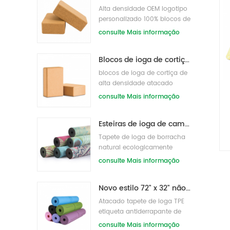
Alta densidade OEM logotipo
personalizado 100% blocos de
ioga de cortiça para exercício
consulte Mais informação
Blocos de ioga de cortiça natural 4 x 6 x 9 polegadas tijolos naturais antiderrapantes atacado
blocos de ioga de cortiça de
alta densidade atacado
consulte Mais informação
Esteiras de ioga de camurça impressas personalizadas de borracha natural fashion 2018 atacado
Tapete de ioga de borracha
natural ecologicamente
correto para mulheres
consulte Mais informação
impresso em couro camurça
Novo estilo 72" x 32" não tóxico, sem látex, sem PVC- 100% TPE tapete de ioga
Atacado tapete de ioga TPE
etiqueta antiderrapante de
alta densidade por atacado
consulte Mais informação