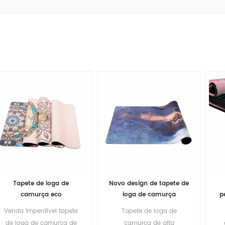
Tapete de ioga de
Novo design de tapete de
camurça eco
ioga de camurça
p
biodegradável durável da
personalizado da
Venda imperdível tapete
Tapete de ioga de
Baishengmei
Baishengmei
de ioga de camurça de
camurça de alta