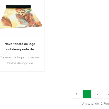
Novo tapete de ioga
antiderrapante de
borracha de superfície de
Tapetes de ioga impressos
camurça de impressão
tapete de ioga de
borracha natural
1
2
[ Um total de
2
Pág