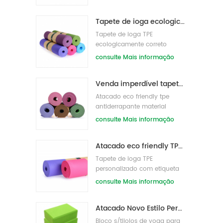
Tapete de ioga ecologicamente correto patenteado TPE não tóxico por atacado da China
Tapete de ioga TPE
ecologicamente correto
impresso personalizado
consulte Mais informação
Venda imperdível tapete de ioga tpe personalizado de alta qualidade da china
Atacado eco friendly tpe
antiderrapante material
impermeável tapete de ioga
consulte Mais informação
Atacado eco friendly TPE material impermeável tapete de ioga antiderrapante
Tapete de ioga TPE
personalizado com etiqueta
privada ecológica
consulte Mais informação
Atacado Novo Estilo Personalizado Logotipo Natural Espuma EVA Blocos/Tijolos Yoga
Bloco s/tijolos de yoga para