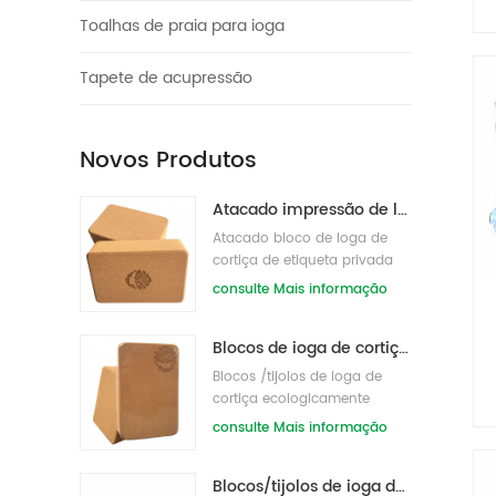
Toalhas de praia para ioga
Tapete de acupressão
Novos Produtos
Atacado impressão de logotipo ecologicamente correto blocos/tijolos de ioga de cortiça natural
Atacado bloco de ioga de
cortiça de etiqueta privada
ecologicamente correto
consulte Mais informação
s/tijolos
Blocos de ioga de cortiça ecologicamente corretos para impressão de logotipo personalizado para treinamento físico
Blocos /tijolos de ioga de
cortiça ecologicamente
corretos impressos
consulte Mais informação
personalizados
Blocos/tijolos de ioga de cortiça natural impressos com etiqueta privada de fornecimento de fábrica