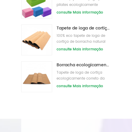
pilates ecologicamente
correto atacado a granel
consulte Mais informação
Tapete de ioga de cortiça de marca própria oem com design personalizado
100% eco tapete de ioga de
cortiça de borracha natural
consulte Mais informação
Borracha ecologicamente correta/fitness/tapete de ioga de cortiça personalizado/tapetes de exercício de cortiça
Tapete de ioga de cortiça
ecologicamente correto da
Amazon mais vendido
consulte Mais informação