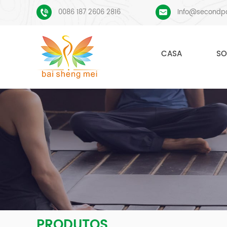
0086 187 2606 2816
Info@secondp
CASA
SO
PRODUTOS