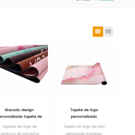
Atacado design
Tapete de ioga
ersonalizado tapete de
personalizado
ioga de camurça de
ecologicamente correto
Tapetes de ioga de
Tapete de ioga de alta
etiqueta privada
impresso digital camurça
camurça de borracha
densidade impresso