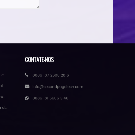
CONTATE-NOS
acado
0086 187 2606 2816
ores
Info@secondpagetech.com
tural
0086 181 5606 3146
engmei