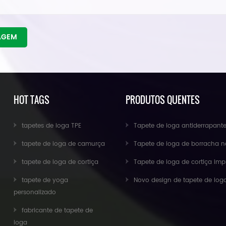
AGEM
HOT TAGS
PRODUTOS QUENTES
tapetes de ioga TPE
Tapete de ioga antiderrapante eco amigável exercício fitness cortiça at
tapete de ioga de camurça
Tapete de ioga de borracha natural de camurça atacado para importad
tapete de ioga de cortiça
Tapete de ioga de cortiça impresso personalizado antiderrapante de borracha na
tapete de yoga
Novo design de tapete de ioga de camurça personalizado da Baish
personalizado
fabricante de tapete de
ioga