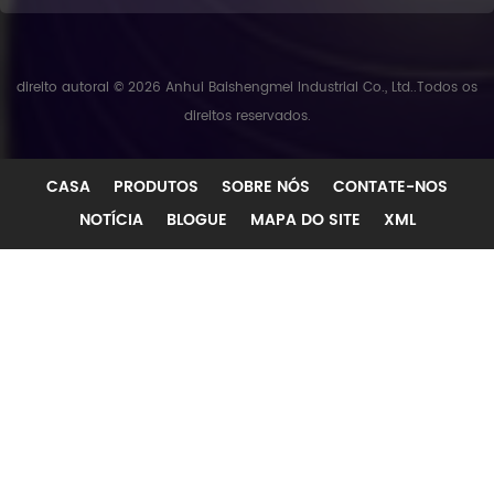
direito autoral © 2026 Anhui Baishengmei Industrial Co., Ltd..Todos os
direitos reservados.
CASA
PRODUTOS
SOBRE NÓS
CONTATE-NOS
NOTÍCIA
BLOGUE
MAPA DO SITE
XML